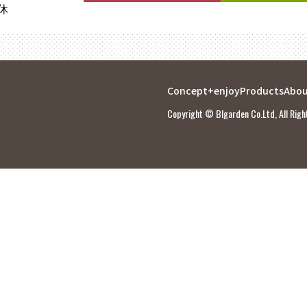
定休
Concept
+enjoy
Products
Abou
Copyright © Blgarden Co.Ltd, All Righ