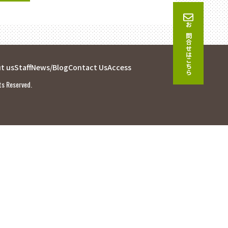
お問合せはこちら
t us
Staff
News/Blog
Contact Us
Access
ts Reserved.