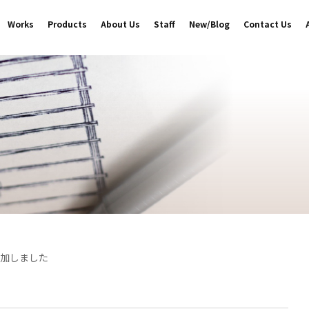
Works
Products
About Us
Staff
New/Blog
Contact Us
追加しました