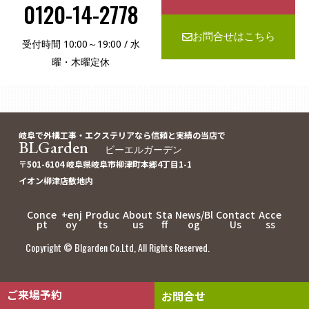
0120-14-2778
お問合せはこちら
受付時間 10:00～19:00 / 水
曜・木曜定休
岐阜で外構工事・エクステリアなら信頼と実績の当店で
BLGarden
ビーエルガーデン
〒501-6104 岐阜県岐阜市柳津町本郷4丁目1-1
イオン柳津店敷地内
Conce
+enj
Produc
About
Sta
News/Bl
Contact
Acce
pt
oy
ts
us
ff
og
Us
ss
Copyright © Blgarden Co.Ltd, All Rights Reserved.
ご来場予約
お問合せ