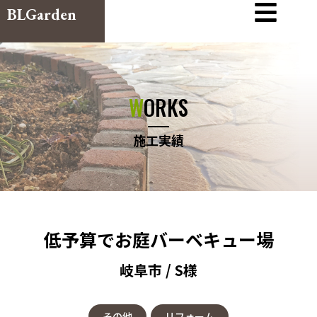
BLGarden
WORKS
施工実績
低予算でお庭バーベキュー場
岐阜市 / S様
その他
リフォーム