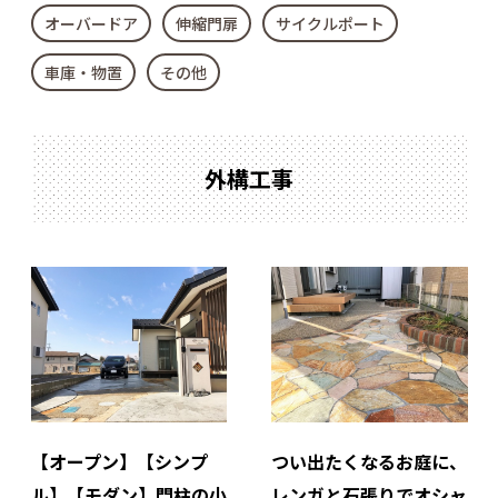
オーバードア
伸縮門扉
サイクルポート
車庫・物置
その他
外構工事
【オープン】【シンプ
つい出たくなるお庭に、
ル】【モダン】門柱の小
レンガと石張りでオシャ