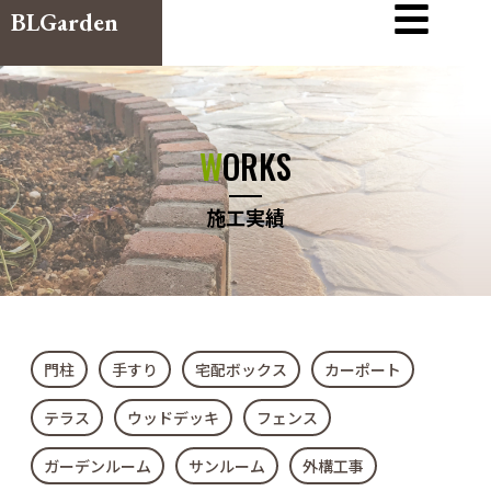
BLGarden
WORKS
施工実績
門柱
手すり
宅配ボックス
カーポート
テラス
ウッドデッキ
フェンス
ガーデンルーム
サンルーム
外構工事