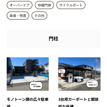
オーバードア
伸縮門扉
サイクルポート
車庫・物置
その他
門柱
モノトーン調の広々駐車
3台用カーポートと開放
場
的な外構