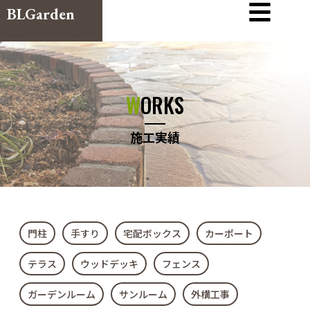
BLGarden
WORKS
施工実績
門柱
手すり
宅配ボックス
カーポート
テラス
ウッドデッキ
フェンス
ガーデンルーム
サンルーム
外構工事